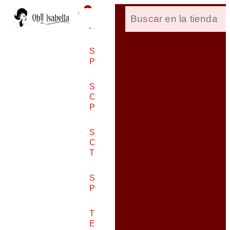
0
SANDALIAS
PLANAS
SANDALIAS
CON CUÑA O
PLATAFORMA
SANDALIAS
CON
TACÓN
SANDALIAS
PARA NIÑA
TALLAS
ESPECIALES